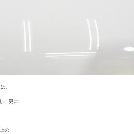
徴は、
し、更に
ク上の