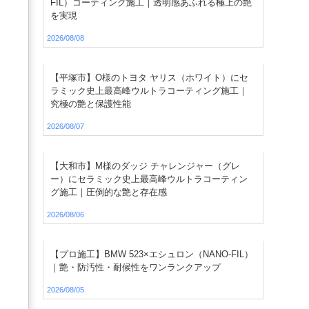
FIL）コーティング施工｜透明感あふれる極上の艶
を実現
2026/08/08
【平塚市】O様のトヨタ ヤリス（ホワイト）にセ
ラミック史上最高峰ウルトラコーティング施工｜
究極の艶と保護性能
2026/08/07
【大和市】M様のダッジ チャレンジャー（グレ
ー）にセラミック史上最高峰ウルトラコーティン
グ施工｜圧倒的な艶と存在感
2026/08/06
【プロ施工】BMW 523×エシュロン（NANO-FIL）
｜艶・防汚性・耐候性をワンランクアップ
2026/08/05