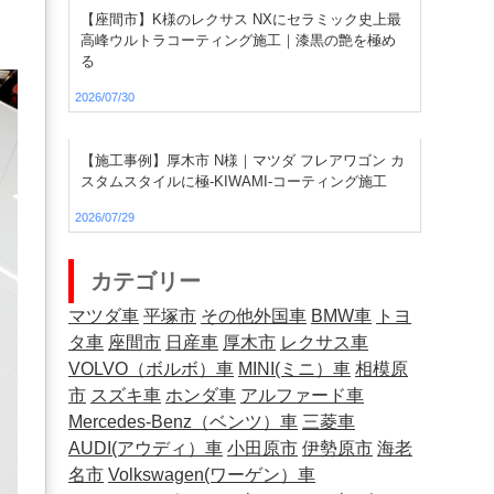
【座間市】K様のレクサス NXにセラミック史上最
高峰ウルトラコーティング施工｜漆黒の艶を極め
る
2026/07/30
【施工事例】厚木市 N様｜マツダ フレアワゴン カ
スタムスタイルに極-KIWAMI-コーティング施工
2026/07/29
カテゴリー
マツダ車
平塚市
その他外国車
BMW車
トヨ
タ車
座間市
日産車
厚木市
レクサス車
VOLVO（ボルボ）車
MINI(ミニ）車
相模原
市
スズキ車
ホンダ車
アルファード車
Mercedes-Benz（ベンツ）車
三菱車
AUDI(アウディ）車
小田原市
伊勢原市
海老
名市
Volkswagen(ワーゲン）車