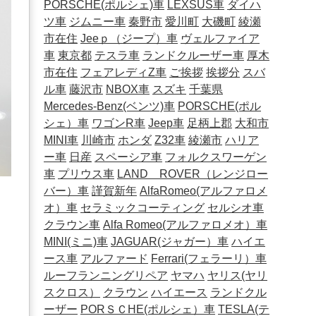
PORSCHE(ポルシェ)車
LEXSUS車
ダイハ
ツ車
ジムニー車
秦野市
愛川町
大磯町
綾瀬
市在住
Jeeｐ（ジープ）車
ヴェルファイア
車
東京都
テスラ車
ランドクルーザー車
厚木
市在住
フェアレディZ車
ご挨拶
挨拶分
スバ
ル車
藤沢市
NBOX車
スズキ
千葉県
Mercedes-Benz(ベンツ)車
PORSCHE(ポル
シェ）車
ワゴンR車
Jeep車
足柄上郡
大和市
MINI車
川崎市
ホンダ
Z32車
綾瀬市
ハリア
ー車
日産
スペーシア車
フォルクスワーゲン
車
プリウス車
LAND ROVER（レンジロー
バー）車
謹賀新年
AlfaRomeo(アルファロメ
オ）車
セラミックコーティング
セルシオ車
クラウン車
Alfa Romeo(アルファロメオ）車
MINI(ミニ)車
JAGUAR(ジャガー）車
ハイエ
ース車
アルファード
Ferrari(フェラーリ）車
ルーフランニングリペア
ヤマハ
ヤリス(ヤリ
スクロス）
クラウン
ハイエース
ランドクル
ーザー
PORＳＣHE(ポルシェ）車
TESLA(テ