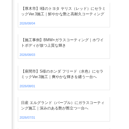
【厚木市】I様のトヨタ ヤリス（レッド）にセラミ
ックVer.3施工｜鮮やかな艶と高耐久コーティング
2026/08/04
【施工事例】BMW×ガラスコーティング｜ホワイ
トボディが放つ上質な輝き
2026/08/03
【座間市】S様のホンダ フリード（水色）にセラ
ミックVer.3施工｜爽やかな輝きを纏う一台へ
2026/08/01
日産 エルグランド（パープル）にガラスコーティ
ング施工｜深みのある艶が際立つ一台へ
2026/07/31