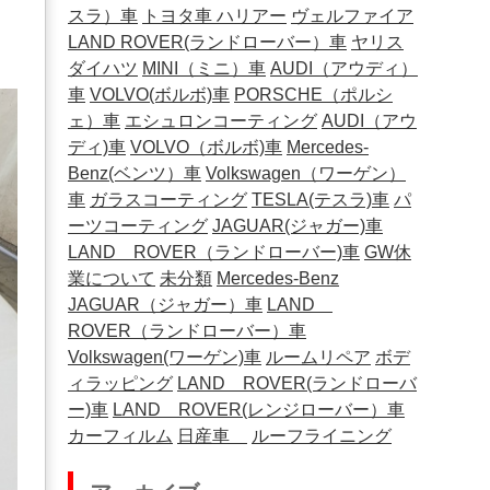
スラ）車
トヨタ車
ハリアー
ヴェルファイア
LAND ROVER(ランドローバー）車
ヤリス
ダイハツ
MINI（ミニ）車
AUDI（アウディ）
車
VOLVO(ボルボ)車
PORSCHE（ポルシ
ェ）車
エシュロンコーティング
AUDI（アウ
ディ)車
VOLVO（ボルボ)車
Mercedes-
Benz(ベンツ）車
Volkswagen（ワーゲン）
車
ガラスコーティング
TESLA(テスラ)車
パ
ーツコーティング
JAGUAR(ジャガー)車
LAND ROVER（ランドローバー)車
GW休
業について
未分類
Mercedes-Benz
JAGUAR（ジャガー）車
LAND
ROVER（ランドローバー）車
Volkswagen(ワーゲン)車
ルームリペア
ボデ
ィラッピング
LAND ROVER(ランドローバ
ー)車
LAND ROVER(レンジローバー）車
カーフィルム
日産車
ルーフライニング