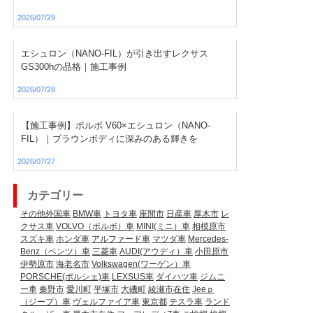
2026/07/29
エシュロン（NANO-FIL）が引き出すレクサス
GS300hの品格｜施工事例
2026/07/28
【施工事例】ボルボ V60×エシュロン（NANO-
FIL）｜ブラウンボディに深みのある輝きを
2026/07/27
カテゴリー
その他外国車
BMW車
トヨタ車
座間市
日産車
厚木市
レ
クサス車
VOLVO（ボルボ）車
MINI(ミニ）車
相模原市
スズキ車
ホンダ車
アルファード車
マツダ車
Mercedes-
Benz（ベンツ）車
三菱車
AUDI(アウディ）車
小田原市
伊勢原市
海老名市
Volkswagen(ワーゲン）車
PORSCHE(ポルシェ)車
LEXSUS車
ダイハツ車
ジムニ
ー車
秦野市
愛川町
平塚市
大磯町
綾瀬市在住
Jeeｐ
（ジープ）車
ヴェルファイア車
東京都
テスラ車
ランド