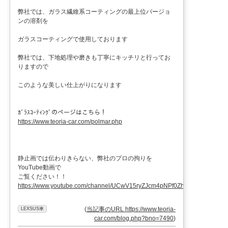
弊社では、ガラス繊維系コーティングの最上位バージョ
ンの溶剤を
ガラスコーティングで使用しております
弊社では、下地処理や磨きも丁寧にキッチリと行ってお
りますので
このような美しい仕上がりになります
ｶﾞﾗｽｺｰﾃｨﾝｸﾞのページはこちら！
https://www.teoria-car.com/polmar.php
静止画では伝わりきらない、弊社のプロの拘りを
YouTube動画で
ご覧ください！！
https://www.youtube.com/channel/UCwV15ryZJcm4pNPf0ZhXu9g
(
当記事のURL https://www.teoria-
LEXSUS車
car.com/blog.php?bno=7490
)