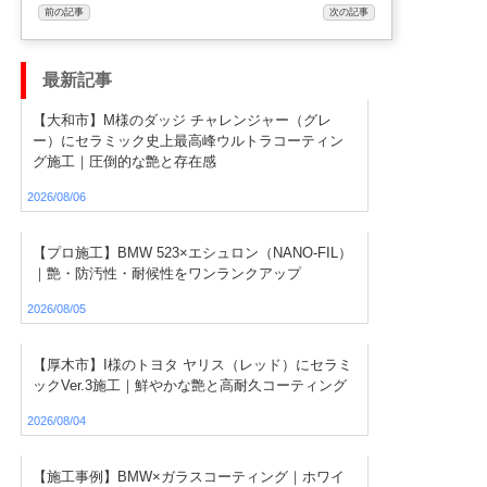
前の記事
次の記事
最新記事
【大和市】M様のダッジ チャレンジャー（グレ
ー）にセラミック史上最高峰ウルトラコーティン
グ施工｜圧倒的な艶と存在感
2026/08/06
【プロ施工】BMW 523×エシュロン（NANO-FIL）
｜艶・防汚性・耐候性をワンランクアップ
2026/08/05
【厚木市】I様のトヨタ ヤリス（レッド）にセラミ
ックVer.3施工｜鮮やかな艶と高耐久コーティング
2026/08/04
【施工事例】BMW×ガラスコーティング｜ホワイ