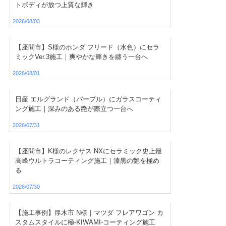
トボディが放つ上質な輝き
2026/08/03
【座間市】S様のホンダ フリード（水色）にセラ
ミックVer.3施工｜爽やかな輝きを纏う一台へ
2026/08/01
日産 エルグランド（パープル）にガラスコーティ
ング施工｜深みのある艶が際立つ一台へ
2026/07/31
【座間市】K様のレクサス NXにセラミック史上最
高峰ウルトラコーティング施工｜漆黒の艶を極め
る
2026/07/30
【施工事例】厚木市 N様｜マツダ フレアワゴン カ
スタムスタイルに極-KIWAMI-コーティング施工