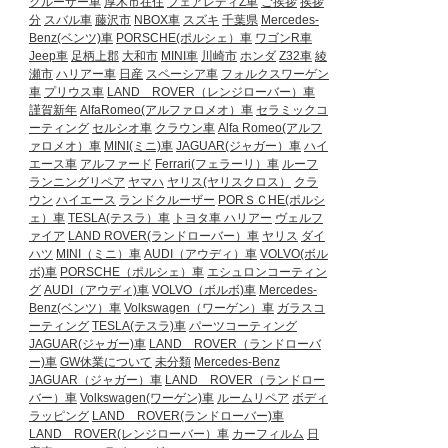
クルーザー車
厚木市在住
フェアレディZ車
ご挨拶
挨拶
分
スバル車
藤沢市
NBOX車
スズキ
千葉県
Mercedes-
Benz(ベンツ)車
PORSCHE(ポルシェ）車
ワゴンR車
Jeep車
足柄上郡
大和市
MINI車
川崎市
ホンダ
Z32車
綾
瀬市
ハリアー車
日産
スペーシア車
フォルクスワーゲン
車
プリウス車
LAND ROVER（レンジローバー）車
謹賀新年
AlfaRomeo(アルファロメオ）車
セラミックコ
ーティング
セルシオ車
クラウン車
Alfa Romeo(アルフ
ァロメオ）車
MINI(ミニ)車
JAGUAR(ジャガー）車
ハイ
エース車
アルファード
Ferrari(フェラーリ）車
ルーフ
ランニングリペア
ヤマハ
ヤリス(ヤリスクロス）
クラ
ウン
ハイエース
ランドクルーザー
PORＳＣHE(ポルシ
ェ）車
TESLA(テスラ）車
トヨタ車
ハリアー
ヴェルフ
ァイア
LAND ROVER(ランドローバー）車
ヤリス
ダイ
ハツ
MINI（ミニ）車
AUDI（アウディ）車
VOLVO(ボル
ボ)車
PORSCHE（ポルシェ）車
エシュロンコーティン
グ
AUDI（アウディ)車
VOLVO（ボルボ)車
Mercedes-
Benz(ベンツ）車
Volkswagen（ワーゲン）車
ガラスコ
ーティング
TESLA(テスラ)車
パーツコーティング
JAGUAR(ジャガー)車
LAND ROVER（ランドローバ
ー)車
GW休業について
未分類
Mercedes-Benz
JAGUAR（ジャガー）車
LAND ROVER（ランドロー
バー）車
Volkswagen(ワーゲン)車
ルームリペア
ボディ
ラッピング
LAND ROVER(ランドローバー)車
LAND ROVER(レンジローバー）車
カーフィルム
日