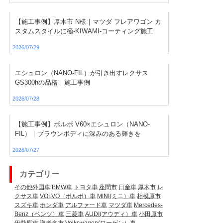
【施工事例】厚木市 N様｜マツダ フレアワゴン カ
スタムスタイルに極-KIWAMI-コーティング施工
2026/07/29
エシュロン（NANO-FIL）が引き出すレクサス
GS300hの品格｜施工事例
2026/07/28
【施工事例】ボルボ V60×エシュロン（NANO-
FIL）｜ブラウンボディに深みのある輝きを
2026/07/27
カテゴリー
その他外国車
BMW車
トヨタ車
座間市
日産車
厚木市
レ
クサス車
VOLVO（ボルボ）車
MINI(ミニ）車
相模原市
スズキ車
ホンダ車
アルファード車
マツダ車
Mercedes-
Benz（ベンツ）車
三菱車
AUDI(アウディ）車
小田原市