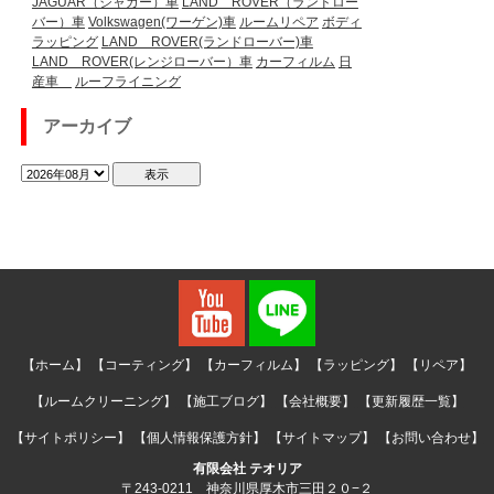
JAGUAR（ジャガー）車
LAND ROVER（ランドロー
バー）車
Volkswagen(ワーゲン)車
ルームリペア
ボディ
ラッピング
LAND ROVER(ランドローバー)車
LAND ROVER(レンジローバー）車
カーフィルム
日
産車
ルーフライニング
アーカイブ
【ホーム】
【コーティング】
【カーフィルム】
【ラッピング】
【リペア】
【ルームクリーニング】
【施工ブログ】
【会社概要】
【更新履歴一覧】
【サイトポリシー】
【個人情報保護方針】
【サイトマップ】
【お問い合わせ】
有限会社 テオリア
〒243-0211 神奈川県厚木市三田２０−２