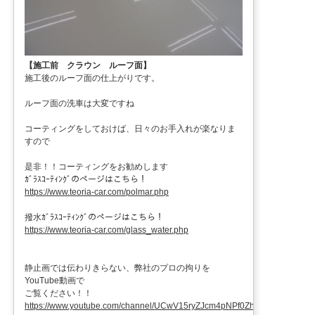
【施工前 クラウン ルーフ面】
施工後のルーフ面の仕上がりです。
ルーフ面の洗車は大変ですね
コーティングをしておけば、日々のお手入れが楽なりま
すので
是非！！コーティングをお勧めします
ｶﾞﾗｽｺｰﾃｨﾝｸﾞのページはこちら！
https://www.teoria-car.com/polmar.php
撥水ｶﾞﾗｽｺｰﾃｨﾝｸﾞのページはこちら！
https://www.teoria-car.com/glass_water.php
静止画では伝わりきらない、弊社のプロの拘りを
YouTube動画で
ご覧ください！！
https://www.youtube.com/channel/UCwV15ryZJcm4pNPf0ZhXu9g