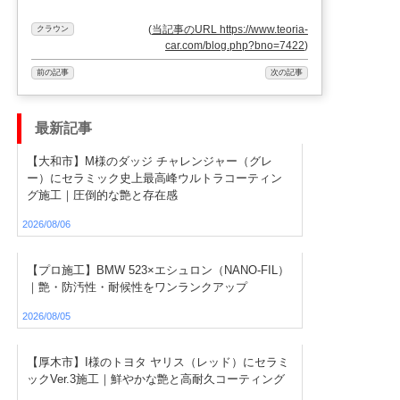
(
当記事のURL https://www.teoria-
クラウン
car.com/blog.php?bno=7422
)
前の記事
次の記事
最新記事
【大和市】M様のダッジ チャレンジャー（グレ
ー）にセラミック史上最高峰ウルトラコーティン
グ施工｜圧倒的な艶と存在感
2026/08/06
【プロ施工】BMW 523×エシュロン（NANO-FIL）
｜艶・防汚性・耐候性をワンランクアップ
2026/08/05
【厚木市】I様のトヨタ ヤリス（レッド）にセラミ
ックVer.3施工｜鮮やかな艶と高耐久コーティング