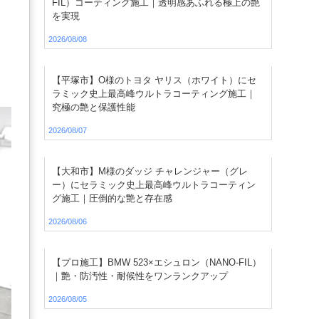
FIL）コーティング施工｜透明感あふれる極上の艶
を実現
2026/08/08
【平塚市】O様のトヨタ ヤリス（ホワイト）にセ
ラミック史上最高峰ウルトラコーティング施工｜
究極の艶と保護性能
2026/08/07
【大和市】M様のダッジ チャレンジャー（グレ
ー）にセラミック史上最高峰ウルトラコーティン
グ施工｜圧倒的な艶と存在感
2026/08/06
【プロ施工】BMW 523×エシュロン（NANO-FIL）
｜艶・防汚性・耐候性をワンランクアップ
2026/08/05