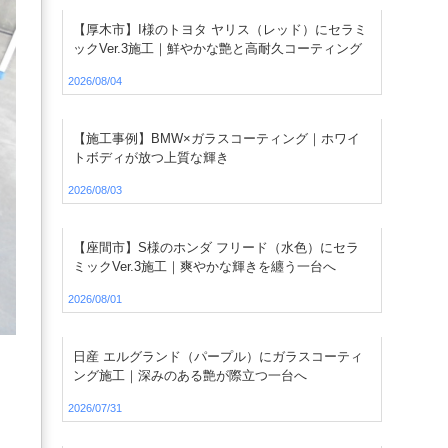
【厚木市】I様のトヨタ ヤリス（レッド）にセラミ
ックVer.3施工｜鮮やかな艶と高耐久コーティング
2026/08/04
【施工事例】BMW×ガラスコーティング｜ホワイ
トボディが放つ上質な輝き
2026/08/03
【座間市】S様のホンダ フリード（水色）にセラ
ミックVer.3施工｜爽やかな輝きを纏う一台へ
2026/08/01
日産 エルグランド（パープル）にガラスコーティ
ング施工｜深みのある艶が際立つ一台へ
2026/07/31