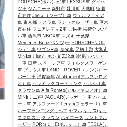
PORSCHE(ポルシェ)車
LEXSUS車
ダイハ
ツ車
ジムニー車
秦野市
愛川町
大磯町
綾瀬
市在住
Jeeｐ（ジープ）車
ヴェルファイア
車
東京都
テスラ車
ランドクルーザー車
厚木
市在住
フェアレディZ車
ご挨拶
挨拶分
スバ
ル車
藤沢市
NBOX車
スズキ
千葉県
Mercedes-Benz(ベンツ)車
PORSCHE(ポル
シェ）車
ワゴンR車
Jeep車
足柄上郡
大和市
MINI車
川崎市
ホンダ
Z32車
綾瀬市
ハリア
ー車
日産
スペーシア車
フォルクスワーゲン
車
プリウス車
LAND ROVER（レンジロー
バー）車
謹賀新年
AlfaRomeo(アルファロメ
オ）車
セラミックコーティング
セルシオ車
クラウン車
Alfa Romeo(アルファロメオ）車
MINI(ミニ)車
JAGUAR(ジャガー）車
ハイエ
ース車
アルファード
Ferrari(フェラーリ）車
ルーフランニングリペア
ヤマハ
ヤリス(ヤリ
スクロス）
クラウン
ハイエース
ランドクル
ーザー
PORＳＣHE(ポルシェ）車
TESLA(テ