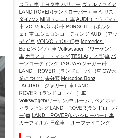
スラ）車
トヨタ車
ハリアー
ヴェルファイア
LAND ROVER(ランドローバー）車
ヤリス
ダイハツ
MINI（ミニ）車
AUDI（アウディ）
車
VOLVO(ボルボ)車
PORSCHE（ポルシ
ェ）車
エシュロンコーティング
AUDI（アウ
ディ)車
VOLVO（ボルボ)車
Mercedes-
Benz(ベンツ）車
Volkswagen（ワーゲン）
車
ガラスコーティング
TESLA(テスラ)車
パ
ーツコーティング
JAGUAR(ジャガー)車
LAND ROVER（ランドローバー)車
GW休
業について
未分類
Mercedes-Benz
JAGUAR（ジャガー）車
LAND
ROVER（ランドローバー）車
Volkswagen(ワーゲン)車
ルームリペア
ボデ
ィラッピング
LAND ROVER(ランドローバ
ー)車
LAND ROVER(レンジローバー）車
カーフィルム
日産車
ルーフライニング