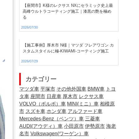
【座間市】K様のレクサス NXにセラミック史上最
高峰ウルトラコーティング施工｜漆黒の艶を極め
る
2026/07/30
【施工事例】厚木市 N様｜マツダ フレアワゴン カ
スタムスタイルに極-KIWAMI-コーティング施工
2026/07/29
カテゴリー
マツダ車
平塚市
その他外国車
BMW車
トヨ
タ車
座間市
日産車
厚木市
レクサス車
VOLVO（ボルボ）車
MINI(ミニ）車
相模原
市
スズキ車
ホンダ車
アルファード車
Mercedes-Benz（ベンツ）車
三菱車
AUDI(アウディ）車
小田原市
伊勢原市
海老
名市
Volkswagen(ワーゲン）車