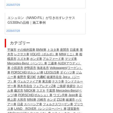
2026/07/29
エシュロン（NANO-FIL）が引き出すレクサス
GS300hの品格｜施工事例
2026/07/28
カテゴリー
平塚市
その他外国車
BMW車
トヨタ車
座間市
日産車
厚
木市
レクサス車
VOLVO（ボルボ）車
MINI(ミニ）車
相
模原市
スズキ車
ホンダ車
アルファード車
マツダ車
Mercedes-Benz（ベンツ）車
三菱車
AUDI(アウディ）
車
小田原市
伊勢原市
海老名市
Volkswagen(ワーゲン）
車
PORSCHE(ポルシェ)車
LEXSUS車
ダイハツ車
ジム
ニー車
秦野市
愛川町
大磯町
綾瀬市在住
Jeeｐ（ジー
プ）車
ヴェルファイア車
東京都
テスラ車
ランドクルー
ザー車
厚木市在住
フェアレディZ車
ご挨拶
挨拶分
スバ
ル車
藤沢市
NBOX車
スズキ
千葉県
Mercedes-Benz(ベ
ンツ)車
PORSCHE(ポルシェ）車
ワゴンR車
Jeep車
足
柄上郡
大和市
MINI車
川崎市
ホンダ
Z32車
綾瀬市
ハリ
アー車
日産
スペーシア車
フォルクスワーゲン車
プリウ
ス車
LAND ROVER（レンジローバー）車
謹賀新年