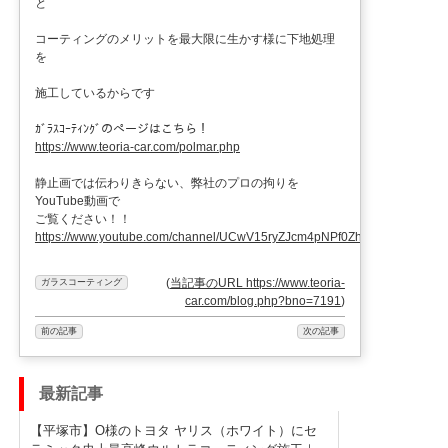
と
コーティングのメリットを最大限に生かす様に下地処理
を
施工しているからです
ｶﾞﾗｽｺｰﾃｨﾝｸﾞのページはこちら！
https://www.teoria-car.com/polmar.php
静止画では伝わりきらない、弊社のプロの拘りを
YouTube動画で
ご覧ください！！
https://www.youtube.com/channel/UCwV15ryZJcm4pNPf0ZhXu9g
(
当記事のURL https://www.teoria-
ガラスコーティング
car.com/blog.php?bno=7191
)
前の記事
次の記事
最新記事
【平塚市】O様のトヨタ ヤリス（ホワイト）にセ