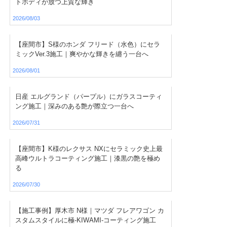
トボディが放つ上質な輝き
2026/08/03
【座間市】S様のホンダ フリード（水色）にセラ
ミックVer.3施工｜爽やかな輝きを纏う一台へ
2026/08/01
日産 エルグランド（パープル）にガラスコーティ
ング施工｜深みのある艶が際立つ一台へ
2026/07/31
【座間市】K様のレクサス NXにセラミック史上最
高峰ウルトラコーティング施工｜漆黒の艶を極め
る
2026/07/30
【施工事例】厚木市 N様｜マツダ フレアワゴン カ
スタムスタイルに極-KIWAMI-コーティング施工