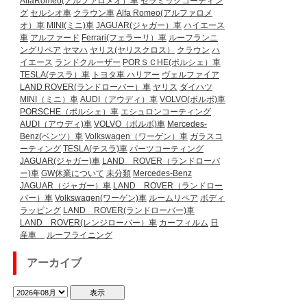
AlfaRomeo(アルファロメオ）車
セラミックコーティン
グ
セルシオ車
クラウン車
Alfa Romeo(アルファロメ
オ）車
MINI(ミニ)車
JAGUAR(ジャガー）車
ハイエース
車
アルファード
Ferrari(フェラーリ）車
ルーフランニ
ングリペア
ヤマハ
ヤリス(ヤリスクロス）
クラウン
ハ
イエース
ランドクルーザー
PORＳＣHE(ポルシェ）車
TESLA(テスラ）車
トヨタ車
ハリアー
ヴェルファイア
LAND ROVER(ランドローバー）車
ヤリス
ダイハツ
MINI（ミニ）車
AUDI（アウディ）車
VOLVO(ボルボ)車
PORSCHE（ポルシェ）車
エシュロンコーティング
AUDI（アウディ)車
VOLVO（ボルボ)車
Mercedes-
Benz(ベンツ）車
Volkswagen（ワーゲン）車
ガラスコ
ーティング
TESLA(テスラ)車
パーツコーティング
JAGUAR(ジャガー)車
LAND ROVER（ランドローバ
ー)車
GW休業について
未分類
Mercedes-Benz
JAGUAR（ジャガー）車
LAND ROVER（ランドロー
バー）車
Volkswagen(ワーゲン)車
ルームリペア
ボディ
ラッピング
LAND ROVER(ランドローバー)車
LAND ROVER(レンジローバー）車
カーフィルム
日
産車
ルーフライニング
アーカイブ