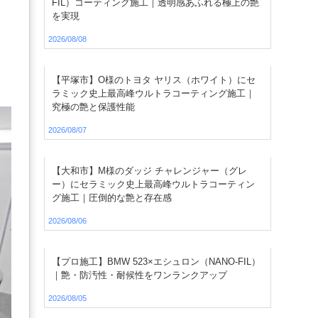
FIL）コーティング施工｜透明感あふれる極上の艶
を実現
2026/08/08
【平塚市】O様のトヨタ ヤリス（ホワイト）にセ
ラミック史上最高峰ウルトラコーティング施工｜
究極の艶と保護性能
2026/08/07
【大和市】M様のダッジ チャレンジャー（グレ
ー）にセラミック史上最高峰ウルトラコーティン
グ施工｜圧倒的な艶と存在感
2026/08/06
【プロ施工】BMW 523×エシュロン（NANO-FIL）
｜艶・防汚性・耐候性をワンランクアップ
2026/08/05