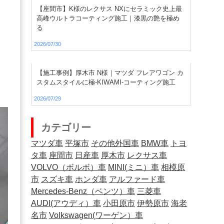
【座間市】K様のレクサス NXにセラミック史上最
高峰ウルトラコーティング施工｜漆黒の艶を極め
る
2026/07/30
【施工事例】厚木市 N様｜マツダ フレアワゴン カ
スタムスタイルに極-KIWAMI-コーティング施工
2026/07/29
カテゴリー
マツダ車
平塚市
その他外国車
BMW車
トヨ
タ車
座間市
日産車
厚木市
レクサス車
VOLVO（ボルボ）車
MINI(ミニ）車
相模原
市
スズキ車
ホンダ車
アルファード車
Mercedes-Benz（ベンツ）車
三菱車
AUDI(アウディ）車
小田原市
伊勢原市
海老
名市
Volkswagen(ワーゲン）車