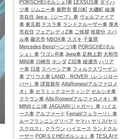
PORSCHE(ポルシェ)車
LEXSUS車
ダイハ
ツ車
ジムニー車
秦野市
愛川町
大磯町
綾瀬
市在住
Jeeｐ（ジープ）車
ヴェルファイア
車
東京都
テスラ車
ランドクルーザー車
厚木
市在住
フェアレディZ車
ご挨拶
挨拶分
スバ
ル車
藤沢市
NBOX車
スズキ
千葉県
Mercedes-Benz(ベンツ)車
PORSCHE(ポル
シェ）車
ワゴンR車
Jeep車
足柄上郡
大和市
MINI車
川崎市
ホンダ
Z32車
綾瀬市
ハリア
ー車
日産
スペーシア車
フォルクスワーゲン
車
プリウス車
LAND ROVER（レンジロー
バー）車
謹賀新年
AlfaRomeo(アルファロメ
オ）車
セラミックコーティング
セルシオ車
クラウン車
Alfa Romeo(アルファロメオ）車
MINI(ミニ)車
JAGUAR(ジャガー）車
ハイエ
ース車
アルファード
Ferrari(フェラーリ）車
ルーフランニングリペア
ヤマハ
ヤリス(ヤリ
スクロス）
クラウン
ハイエース
ランドクル
ーザー
PORＳＣHE(ポルシェ）車
TESLA(テ