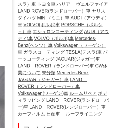
スラ）車
トヨタ車
ハリアー
ヴェルファイア
LAND ROVER(ランドローバー）車
ヤリス
ダイハツ
MINI（ミニ）車
AUDI（アウディ）
車
VOLVO(ボルボ)車
PORSCHE（ポルシ
ェ）車
エシュロンコーティング
AUDI（アウ
ディ)車
VOLVO（ボルボ)車
Mercedes-
Benz(ベンツ）車
Volkswagen（ワーゲン）
車
ガラスコーティング
TESLA(テスラ)車
パ
ーツコーティング
JAGUAR(ジャガー)車
LAND ROVER（ランドローバー)車
GW休
業について
未分類
Mercedes-Benz
JAGUAR（ジャガー）車
LAND
ROVER（ランドローバー）車
Volkswagen(ワーゲン)車
ルームリペア
ボデ
ィラッピング
LAND ROVER(ランドローバ
ー)車
LAND ROVER(レンジローバー）車
カーフィルム
日産車
ルーフライニング