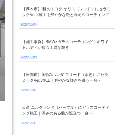
【厚木市】I様のトヨタ ヤリス（レッド）にセラミ
ックVer.3施工｜鮮やかな艶と高耐久コーティング
2026/08/04
【施工事例】BMW×ガラスコーティング｜ホワイ
トボディが放つ上質な輝き
2026/08/03
【座間市】S様のホンダ フリード（水色）にセラ
ミックVer.3施工｜爽やかな輝きを纏う一台へ
2026/08/01
日産 エルグランド（パープル）にガラスコーティ
ング施工｜深みのある艶が際立つ一台へ
2026/07/31