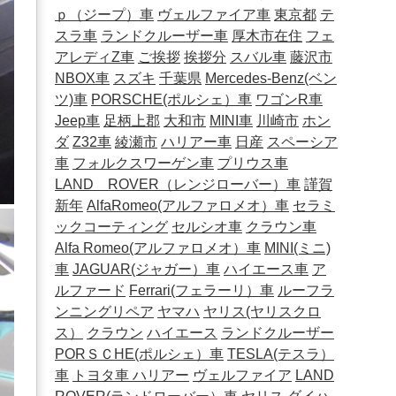
ｐ（ジープ）車
ヴェルファイア車
東京都
テ
スラ車
ランドクルーザー車
厚木市在住
フェ
アレディZ車
ご挨拶
挨拶分
スバル車
藤沢市
NBOX車
スズキ
千葉県
Mercedes-Benz(ベン
ツ)車
PORSCHE(ポルシェ）車
ワゴンR車
Jeep車
足柄上郡
大和市
MINI車
川崎市
ホン
ダ
Z32車
綾瀬市
ハリアー車
日産
スペーシア
車
フォルクスワーゲン車
プリウス車
LAND ROVER（レンジローバー）車
謹賀
新年
AlfaRomeo(アルファロメオ）車
セラミ
ックコーティング
セルシオ車
クラウン車
Alfa Romeo(アルファロメオ）車
MINI(ミニ)
車
JAGUAR(ジャガー）車
ハイエース車
ア
ルファード
Ferrari(フェラーリ）車
ルーフラ
ンニングリペア
ヤマハ
ヤリス(ヤリスクロ
ス）
クラウン
ハイエース
ランドクルーザー
PORＳＣHE(ポルシェ）車
TESLA(テスラ）
車
トヨタ車
ハリアー
ヴェルファイア
LAND