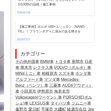
GS300hの品格｜施工事例
2026/07/28
【施工事例】ボルボ V60×エシュロン（NANO-
FIL）｜ブラウンボディに深みのある輝きを
2026/07/27
カテゴリー
その他外国車
BMW車
トヨタ車
座間市
日産
車
厚木市
レクサス車
VOLVO（ボルボ）車
MINI(ミニ）車
相模原市
スズキ車
ホンダ車
アルファード車
マツダ車
Mercedes-
Benz（ベンツ）車
三菱車
AUDI(アウディ）
車
小田原市
伊勢原市
海老名市
Volkswagen(ワーゲン）車
PORSCHE(ポル
シェ)車
LEXSUS車
ダイハツ車
ジムニー車
秦野市
愛川町
平塚市
大磯町
綾瀬市在住
Jee