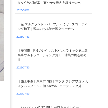
ミックVer.3施工｜爽やかな輝きを纏う一台へ
2026/08/01
日産 エルグランド（パープル）にガラスコーティ
ング施工｜深みのある艶が際立つ一台へ
2026/07/31
【座間市】K様のレクサス NXにセラミック史上最
高峰ウルトラコーティング施工｜漆黒の艶を極め
る
2026/07/30
【施工事例】厚木市 N様｜マツダ フレアワゴン カ
スタムスタイルに極-KIWAMI-コーティング施工
ま
2026/07/29
エシュロン（NANO-FIL）が引き出すレクサス