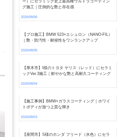
ー）にセラミック史上最高峰ウルトラコーティン
グ施工｜圧倒的な艶と存在感
2026/08/06
【プロ施工】BMW 523×エシュロン（NANO-FIL）
｜艶・防汚性・耐候性をワンランクアップ
2026/08/05
【厚木市】I様のトヨタ ヤリス（レッド）にセラミ
ックVer.3施工｜鮮やかな艶と高耐久コーティング
2026/08/04
【施工事例】BMW×ガラスコーティング｜ホワイ
トボディが放つ上質な輝き
2026/08/03
【座間市】S様のホンダ フリード（水色）にセラ