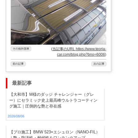
(
当記事のURL https://www.teoria-
その他外国車
car.com/blog.php?bno=6006
)
前の記事
次の記事
最新記事
【大和市】M様のダッジ チャレンジャー（グレ
ー）にセラミック史上最高峰ウルトラコーティン
グ施工｜圧倒的な艶と存在感
2026/08/06
【プロ施工】BMW 523×エシュロン（NANO-FIL）
｜艶・防汚性・耐候性をワンランクアップ