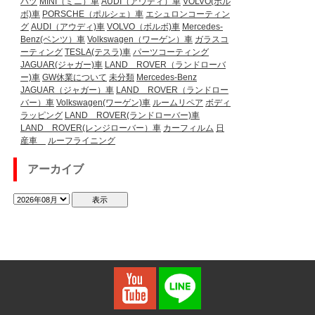
ハツ
MINI（ミニ）車
AUDI（アウディ）車
VOLVO(ボル
ボ)車
PORSCHE（ポルシェ）車
エシュロンコーティン
グ
AUDI（アウディ)車
VOLVO（ボルボ)車
Mercedes-
Benz(ベンツ）車
Volkswagen（ワーゲン）車
ガラスコ
ーティング
TESLA(テスラ)車
パーツコーティング
JAGUAR(ジャガー)車
LAND ROVER（ランドローバ
ー)車
GW休業について
未分類
Mercedes-Benz
JAGUAR（ジャガー）車
LAND ROVER（ランドロー
バー）車
Volkswagen(ワーゲン)車
ルームリペア
ボディ
ラッピング
LAND ROVER(ランドローバー)車
LAND ROVER(レンジローバー）車
カーフィルム
日
産車
ルーフライニング
アーカイブ