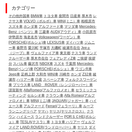
カテゴリー
その他外国車
BMW車
トヨタ車
座間市
日産車
厚木市
レ
クサス車
VOLVO（ボルボ）車
MINI(ミニ）車
相模原市
スズキ車
ホンダ車
アルファード車
マツダ車
Mercedes-
Benz（ベンツ）車
三菱車
AUDI(アウディ）車
小田原市
伊勢原市
海老名市
Volkswagen(ワーゲン）車
PORSCHE(ポルシェ)車
LEXSUS車
ダイハツ車
ジムニ
ー車
秦野市
愛川町
平塚市
大磯町
綾瀬市在住
Jeeｐ
（ジープ）車
ヴェルファイア車
東京都
テスラ車
ランド
クルーザー車
厚木市在住
フェアレディZ車
ご挨拶
挨拶
分
スバル車
藤沢市
NBOX車
スズキ
千葉県
Mercedes-
Benz(ベンツ)車
PORSCHE(ポルシェ）車
ワゴンR車
Jeep車
足柄上郡
大和市
MINI車
川崎市
ホンダ
Z32車
綾
瀬市
ハリアー車
日産
スペーシア車
フォルクスワーゲン
車
プリウス車
LAND ROVER（レンジローバー）車
謹賀新年
AlfaRomeo(アルファロメオ）車
セラミックコ
ーティング
セルシオ車
クラウン車
Alfa Romeo(アルフ
ァロメオ）車
MINI(ミニ)車
JAGUAR(ジャガー）車
ハイ
エース車
アルファード
Ferrari(フェラーリ）車
ルーフ
ランニングリペア
ヤマハ
ヤリス(ヤリスクロス）
クラ
ウン
ハイエース
ランドクルーザー
PORＳＣHE(ポルシ
ェ）車
TESLA(テスラ）車
トヨタ車
ハリアー
ヴェルフ
ァイア
LAND ROVER(ランドローバー）車
ヤリス
ダイ