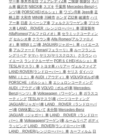
ザー車
厚木市在住
フェアレディZ車
ご挨拶
挨拶分
スバ
ル車
藤沢市
NBOX車
スズキ
千葉県
Mercedes-Benz(ベ
ンツ)車
PORSCHE(ポルシェ）車
ワゴンR車
Jeep車
足
柄上郡
大和市
MINI車
川崎市
ホンダ
Z32車
綾瀬市
ハリ
アー車
日産
スペーシア車
フォルクスワーゲン車
プリウ
ス車
LAND ROVER（レンジローバー）車
謹賀新年
AlfaRomeo(アルファロメオ）車
セラミックコーティン
グ
セルシオ車
クラウン車
Alfa Romeo(アルファロメ
オ）車
MINI(ミニ)車
JAGUAR(ジャガー）車
ハイエース
車
アルファード
Ferrari(フェラーリ）車
ルーフランニ
ングリペア
ヤマハ
ヤリス(ヤリスクロス）
クラウン
ハ
イエース
ランドクルーザー
PORＳＣHE(ポルシェ）車
TESLA(テスラ）車
トヨタ車
ハリアー
ヴェルファイア
LAND ROVER(ランドローバー）車
ヤリス
ダイハツ
MINI（ミニ）車
AUDI（アウディ）車
VOLVO(ボルボ)車
PORSCHE（ポルシェ）車
エシュロンコーティング
AUDI（アウディ)車
VOLVO（ボルボ)車
Mercedes-
Benz(ベンツ）車
Volkswagen（ワーゲン）車
ガラスコ
ーティング
TESLA(テスラ)車
パーツコーティング
JAGUAR(ジャガー)車
LAND ROVER（ランドローバ
ー)車
GW休業について
未分類
Mercedes-Benz
JAGUAR（ジャガー）車
LAND ROVER（ランドロー
バー）車
Volkswagen(ワーゲン)車
ルームリペア
ボディ
ラッピング
LAND ROVER(ランドローバー)車
LAND ROVER(レンジローバー）車
カーフィルム
日