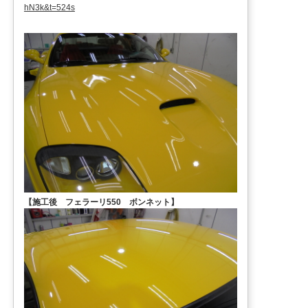
hN3k&t=524s
【施工後 フェラーリ550 ボンネット】