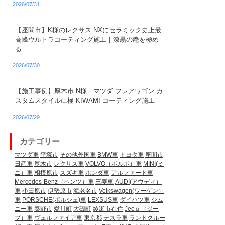
2026/07/31
【座間市】K様のレクサス NXにセラミック史上最
高峰ウルトラコーティング施工｜漆黒の艶を極め
る
2026/07/30
【施工事例】厚木市 N様｜マツダ フレアワゴン カ
スタムスタイルに極-KIWAMI-コーティング施工
2026/07/29
カテゴリー
マツダ車
平塚市
その他外国車
BMW車
トヨタ車
座間市
日産車
厚木市
レクサス車
VOLVO（ボルボ）車
MINI(ミ
ニ）車
相模原市
スズキ車
ホンダ車
アルファード車
Mercedes-Benz（ベンツ）車
三菱車
AUDI(アウディ）
車
小田原市
伊勢原市
海老名市
Volkswagen(ワーゲン）
車
PORSCHE(ポルシェ)車
LEXSUS車
ダイハツ車
ジム
ニー車
秦野市
愛川町
大磯町
綾瀬市在住
Jeeｐ（ジー
プ）車
ヴェルファイア車
東京都
テスラ車
ランドクルー