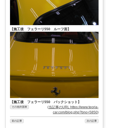
【施工後 フェラーリ550 ルーフ面】
【施工後 フェラーリ550 バックショット】
(
当記事のURL https://www.teoria-
その他外国車
car.com/blog.php?bno=5850
)
前の記事
次の記事