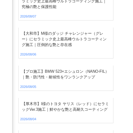
ラミック史上最高峰ウルトラコーティング施工｜
究極の艶と保護性能
2026/08/07
【大和市】M様のダッジ チャレンジャー（グレ
ー）にセラミック史上最高峰ウルトラコーティン
グ施工｜圧倒的な艶と存在感
2026/08/06
【プロ施工】BMW 523×エシュロン（NANO-FIL）
｜艶・防汚性・耐候性をワンランクアップ
2026/08/05
【厚木市】I様のトヨタ ヤリス（レッド）にセラミ
ックVer.3施工｜鮮やかな艶と高耐久コーティング
2026/08/04