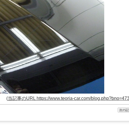
(
当記事のURL https://www.teoria-car.com/blog.php?bno=47
次の記