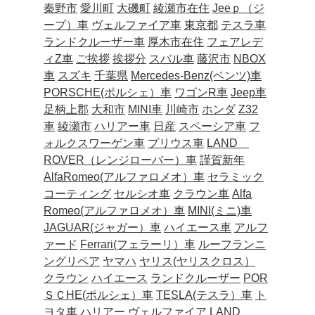
秦野市
愛川町
大磯町
綾瀬市在住
Jeeｐ（ジ
ープ）車
ヴェルファイア車
東京都
テスラ車
ランドクルーザー車
厚木市在住
フェアレデ
ィZ車
ご挨拶
挨拶分
スバル車
藤沢市
NBOX
車
スズキ
千葉県
Mercedes-Benz(ベンツ)車
PORSCHE(ポルシェ）車
ワゴンR車
Jeep車
足柄上郡
大和市
MINI車
川崎市
ホンダ
Z32
車
綾瀬市
ハリアー車
日産
スペーシア車
フ
ォルクスワーゲン車
プリウス車
LAND
ROVER（レンジローバー）車
謹賀新年
AlfaRomeo(アルファロメオ）車
セラミック
コーティング
セルシオ車
クラウン車
Alfa
Romeo(アルファロメオ）車
MINI(ミニ)車
JAGUAR(ジャガー）車
ハイエース車
アルフ
ァード
Ferrari(フェラーリ）車
ルーフランニ
ングリペア
ヤマハ
ヤリス(ヤリスクロス）
クラウン
ハイエース
ランドクルーザー
POR
ＳＣHE(ポルシェ）車
TESLA(テスラ）車
ト
ヨタ車
ハリアー
ヴェルファイア
LAND