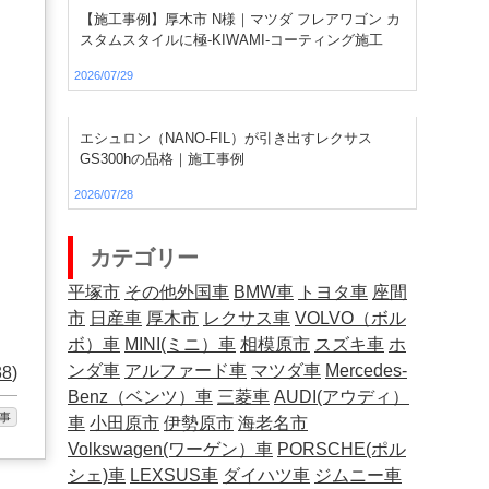
【施工事例】厚木市 N様｜マツダ フレアワゴン カ
スタムスタイルに極-KIWAMI-コーティング施工
2026/07/29
エシュロン（NANO-FIL）が引き出すレクサス
GS300hの品格｜施工事例
2026/07/28
カテゴリー
平塚市
その他外国車
BMW車
トヨタ車
座間
市
日産車
厚木市
レクサス車
VOLVO（ボル
ボ）車
MINI(ミニ）車
相模原市
スズキ車
ホ
ンダ車
アルファード車
マツダ車
Mercedes-
38
)
Benz（ベンツ）車
三菱車
AUDI(アウディ）
事
車
小田原市
伊勢原市
海老名市
Volkswagen(ワーゲン）車
PORSCHE(ポル
シェ)車
LEXSUS車
ダイハツ車
ジムニー車