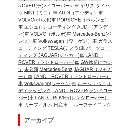
ROVER(ランドローバー）車
ヤリス
ダイハ
ツ
MINI（ミニ）車
AUDI（アウディ）車
VOLVO(ボルボ)車
PORSCHE（ポルシェ）
車
エシュロンコーティング
AUDI（アウデ
ィ)車
VOLVO（ボルボ)車
Mercedes-Benz(ベ
ンツ）車
Volkswagen（ワーゲン）車
ガラス
コーティング
TESLA(テスラ)車
パーツコー
ティング
JAGUAR(ジャガー)車
LAND
ROVER（ランドローバー)車
GW休業につい
て
未分類
Mercedes-Benz
JAGUAR（ジャガ
ー）車
LAND ROVER（ランドローバー）
車
Volkswagen(ワーゲン)車
ルームリペア
ボ
ディラッピング
LAND ROVER(ランドロー
バー)車
LAND ROVER(レンジローバー）
車
カーフィルム
日産車
ルーフライニング
アーカイブ