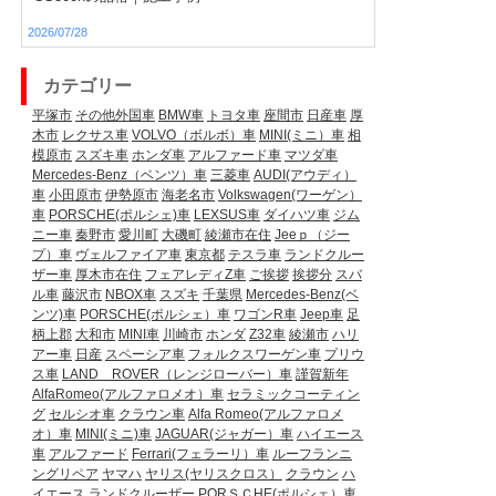
2026/07/28
カテゴリー
平塚市
その他外国車
BMW車
トヨタ車
座間市
日産車
厚
木市
レクサス車
VOLVO（ボルボ）車
MINI(ミニ）車
相
模原市
スズキ車
ホンダ車
アルファード車
マツダ車
Mercedes-Benz（ベンツ）車
三菱車
AUDI(アウディ）
車
小田原市
伊勢原市
海老名市
Volkswagen(ワーゲン）
車
PORSCHE(ポルシェ)車
LEXSUS車
ダイハツ車
ジム
ニー車
秦野市
愛川町
大磯町
綾瀬市在住
Jeeｐ（ジー
プ）車
ヴェルファイア車
東京都
テスラ車
ランドクルー
ザー車
厚木市在住
フェアレディZ車
ご挨拶
挨拶分
スバ
ル車
藤沢市
NBOX車
スズキ
千葉県
Mercedes-Benz(ベ
ンツ)車
PORSCHE(ポルシェ）車
ワゴンR車
Jeep車
足
柄上郡
大和市
MINI車
川崎市
ホンダ
Z32車
綾瀬市
ハリ
アー車
日産
スペーシア車
フォルクスワーゲン車
プリウ
ス車
LAND ROVER（レンジローバー）車
謹賀新年
AlfaRomeo(アルファロメオ）車
セラミックコーティン
グ
セルシオ車
クラウン車
Alfa Romeo(アルファロメ
オ）車
MINI(ミニ)車
JAGUAR(ジャガー）車
ハイエース
車
アルファード
Ferrari(フェラーリ）車
ルーフランニ
ングリペア
ヤマハ
ヤリス(ヤリスクロス）
クラウン
ハ
イエース
ランドクルーザー
PORＳＣHE(ポルシェ）車