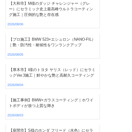
【大和市】M様のダッジ チャレンジャー（グレ
ー）にセラミック史上最高峰ウルトラコーティン
グ施工｜圧倒的な艶と存在感
2026/08/06
【プロ施工】BMW 523×エシュロン（NANO-FIL）
｜艶・防汚性・耐候性をワンランクアップ
2026/08/05
【厚木市】I様のトヨタ ヤリス（レッド）にセラミ
ックVer.3施工｜鮮やかな艶と高耐久コーティング
2026/08/04
【施工事例】BMW×ガラスコーティング｜ホワイ
トボディが放つ上質な輝き
2026/08/03
【座間市】S様のホンダ フリード（水色）にセラ