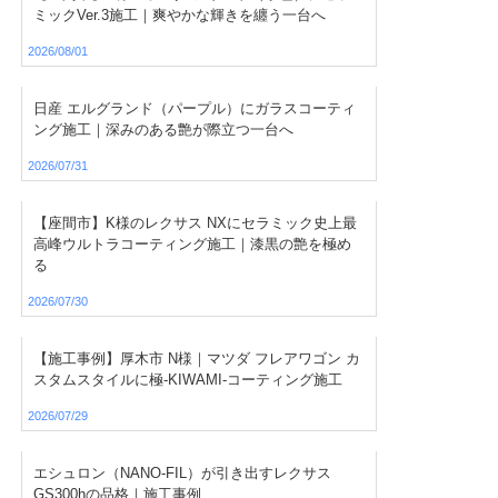
ミックVer.3施工｜爽やかな輝きを纏う一台へ
2026/08/01
日産 エルグランド（パープル）にガラスコーティ
ング施工｜深みのある艶が際立つ一台へ
2026/07/31
【座間市】K様のレクサス NXにセラミック史上最
高峰ウルトラコーティング施工｜漆黒の艶を極め
る
2026/07/30
【施工事例】厚木市 N様｜マツダ フレアワゴン カ
スタムスタイルに極-KIWAMI-コーティング施工
2026/07/29
エシュロン（NANO-FIL）が引き出すレクサス
GS300hの品格｜施工事例