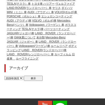
TESLA(テスラ）車
トヨタ車
ハリアー
ヴェルファイア
LAND ROVER(ランドローバー）車
ヤリス
ダイハツ
MINI（ミニ）車
AUDI（アウディ）車
VOLVO(ボルボ)車
PORSCHE（ポルシェ）車
エシュロンコーティング
AUDI（アウディ)車
VOLVO（ボルボ)車
Mercedes-
Benz(ベンツ）車
Volkswagen（ワーゲン）車
ガラスコ
ーティング
TESLA(テスラ)車
パーツコーティング
JAGUAR(ジャガー)車
LAND ROVER（ランドローバ
ー)車
GW休業について
未分類
Mercedes-Benz
JAGUAR（ジャガー）車
LAND ROVER（ランドロー
バー）車
Volkswagen(ワーゲン)車
ルームリペア
ボディ
ラッピング
LAND ROVER(ランドローバー)車
LAND ROVER(レンジローバー）車
カーフィルム
日
産車
ルーフライニング
アーカイブ