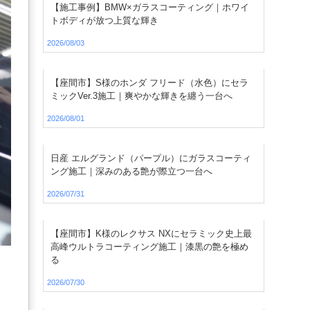
【施工事例】BMW×ガラスコーティング｜ホワイ
トボディが放つ上質な輝き
2026/08/03
【座間市】S様のホンダ フリード（水色）にセラ
ミックVer.3施工｜爽やかな輝きを纏う一台へ
2026/08/01
日産 エルグランド（パープル）にガラスコーティ
ング施工｜深みのある艶が際立つ一台へ
2026/07/31
【座間市】K様のレクサス NXにセラミック史上最
高峰ウルトラコーティング施工｜漆黒の艶を極め
る
2026/07/30