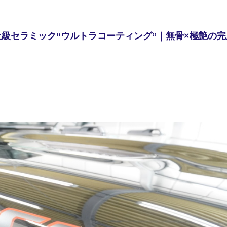
上級セラミック“ウルトラコーティング”｜無骨×極艶の完