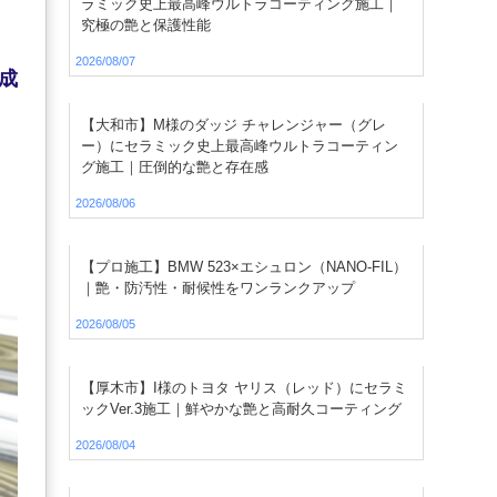
ラミック史上最高峰ウルトラコーティング施工｜
究極の艶と保護性能
2026/08/07
成
【大和市】M様のダッジ チャレンジャー（グレ
ー）にセラミック史上最高峰ウルトラコーティン
グ施工｜圧倒的な艶と存在感
2026/08/06
【プロ施工】BMW 523×エシュロン（NANO-FIL）
｜艶・防汚性・耐候性をワンランクアップ
2026/08/05
【厚木市】I様のトヨタ ヤリス（レッド）にセラミ
ックVer.3施工｜鮮やかな艶と高耐久コーティング
2026/08/04