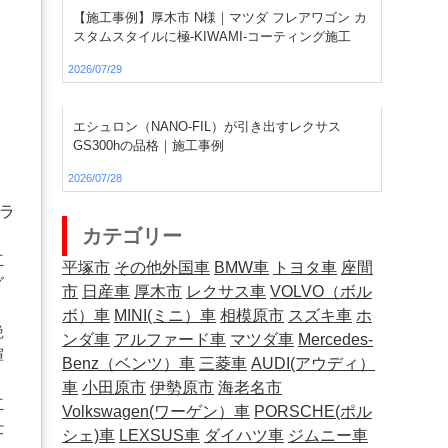
【施工事例】厚木市 N様｜マツダ フレアワゴン カ
スタムスタイルに極-KIWAMI-コーティング施工
2026/07/29
エシュロン（NANO-FIL）が引き出すレクサス
GS300hの品格｜施工事例
2026/07/28
トラ
カテゴリー
立
平塚市
その他外国車
BMW車
トヨタ車
座間
グ
市
日産車
厚木市
レクサス車
VOLVO（ボル
ボ）車
MINI(ミニ）車
相模原市
スズキ車
ホ
艶
ンダ車
アルファード車
マツダ車
Mercedes-
揮
Benz（ベンツ）車
三菱車
AUDI(アウディ）
車
小田原市
伊勢原市
海老名市
立
Volkswagen(ワーゲン）車
PORSCHE(ポル
仕
シェ)車
LEXSUS車
ダイハツ車
ジムニー車