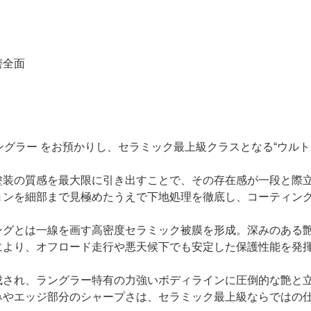
磨全面
ラングラー をお預かりし、セラミック最上級クラスとなる“ウル
塗装の質感を最大限に引き出すことで、その存在感が一段と際
ョンを細部まで見極めたうえで下地処理を徹底し、コーティン
。
ングとは一線を画す高密度セラミック被膜を形成。深みのある
により、オフロード走行や悪天候下でも安定した保護性能を発
成され、ラングラー特有の力強いボディラインに圧倒的な艶と
みやエッジ部分のシャープさは、セラミック最上級ならではの