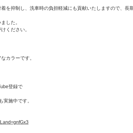
付着を抑制し、洗車時の負担軽減にも貢献いたしますので、長
いました。
がけください。
アなカラーです。
ube登録で
ンも実施中です。
?uLand=gnfGx3