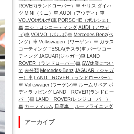
ROVER(ランドローバー）車
ヤリス
ダイハ
ツ
MINI（ミニ）車
AUDI（アウディ）車
VOLVO(ボルボ)車
PORSCHE（ポルシェ）
車
エシュロンコーティング
AUDI（アウデ
ィ)車
VOLVO（ボルボ)車
Mercedes-Benz(ベ
ンツ）車
Volkswagen（ワーゲン）車
ガラス
コーティング
TESLA(テスラ)車
パーツコー
ティング
JAGUAR(ジャガー)車
LAND
ROVER（ランドローバー)車
GW休業につい
て
未分類
Mercedes-Benz
JAGUAR（ジャガ
ー）車
LAND ROVER（ランドローバー）
車
Volkswagen(ワーゲン)車
ルームリペア
ボ
ディラッピング
LAND ROVER(ランドロー
バー)車
LAND ROVER(レンジローバー）
車
カーフィルム
日産車
ルーフライニング
アーカイブ