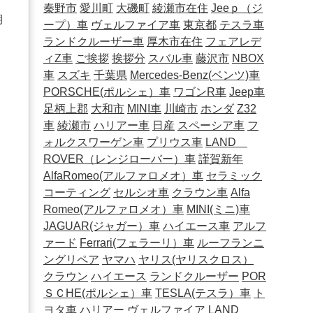
秦野市
愛川町
大磯町
綾瀬市在住
Jeeｐ（ジ
期
ープ）車
ヴェルファイア車
東京都
テスラ車
ランドクルーザー車
厚木市在住
フェアレデ
ィZ車
ご挨拶
挨拶分
スバル車
藤沢市
NBOX
車
スズキ
千葉県
Mercedes-Benz(ベンツ)車
PORSCHE(ポルシェ）車
ワゴンR車
Jeep車
足柄上郡
大和市
MINI車
川崎市
ホンダ
Z32
車
綾瀬市
ハリアー車
日産
スペーシア車
フ
ォルクスワーゲン車
プリウス車
LAND
ROVER（レンジローバー）車
謹賀新年
AlfaRomeo(アルファロメオ）車
セラミック
コーティング
セルシオ車
クラウン車
Alfa
Romeo(アルファロメオ）車
MINI(ミニ)車
JAGUAR(ジャガー）車
ハイエース車
アルフ
ァード
Ferrari(フェラーリ）車
ルーフランニ
ングリペア
ヤマハ
ヤリス(ヤリスクロス）
クラウン
ハイエース
ランドクルーザー
POR
ＳＣHE(ポルシェ）車
TESLA(テスラ）車
ト
ヨタ車
ハリアー
ヴェルファイア
LAND