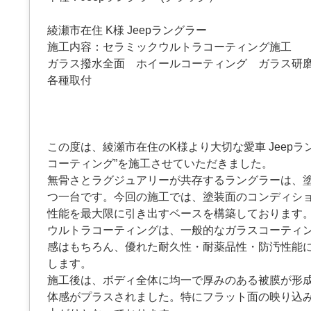
綾瀬市在住 K様 Jeepラングラー
施工内容：セラミックウルトラコーティング施工
ガラス撥水全面 ホイールコーティング ガラス研
各種取付
この度は、綾瀬市在住のK様より大切な愛車 Jeep
コーティング”を施工させていただきました。
無骨さとラグジュアリーが共存するラングラーは、
つ一台です。今回の施工では、塗装面のコンディシ
性能を最大限に引き出すベースを構築しております
ウルトラコーティングは、一般的なガラスコーティ
感はもちろん、優れた耐久性・耐薬品性・防汚性能
します。
施工後は、ボディ全体に均一で厚みのある被膜が形
体感がプラスされました。特にフラット面の映り込