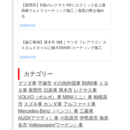
【座間市】K様のレクサス NXにセラミック史上最
高峰ウルトラコーティング施工｜漆黒の艶を極め
る
2026/07/30
【施工事例】厚木市 N様｜マツダ フレアワゴン カ
スタムスタイルに極-KIWAMI-コーティング施工
2026/07/29
カテゴリー
マツダ車
平塚市
その他外国車
BMW車
トヨ
タ車
座間市
日産車
厚木市
レクサス車
VOLVO（ボルボ）車
MINI(ミニ）車
相模原
市
スズキ車
ホンダ車
アルファード車
Mercedes-Benz（ベンツ）車
三菱車
AUDI(アウディ）車
小田原市
伊勢原市
海老
名市
Volkswagen(ワーゲン）車