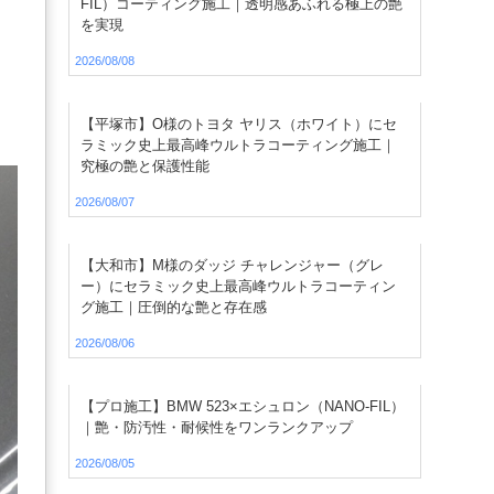
FIL）コーティング施工｜透明感あふれる極上の艶
を実現
2026/08/08
【平塚市】O様のトヨタ ヤリス（ホワイト）にセ
ラミック史上最高峰ウルトラコーティング施工｜
究極の艶と保護性能
2026/08/07
【大和市】M様のダッジ チャレンジャー（グレ
ー）にセラミック史上最高峰ウルトラコーティン
グ施工｜圧倒的な艶と存在感
2026/08/06
【プロ施工】BMW 523×エシュロン（NANO-FIL）
｜艶・防汚性・耐候性をワンランクアップ
2026/08/05