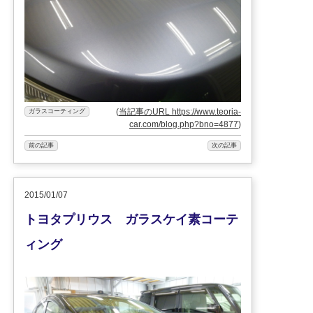
(
当記事のURL https://www.teoria-
ガラスコーティング
car.com/blog.php?bno=4877
)
前の記事
次の記事
2015/01/07
トヨタプリウス ガラスケイ素コーテ
ィング