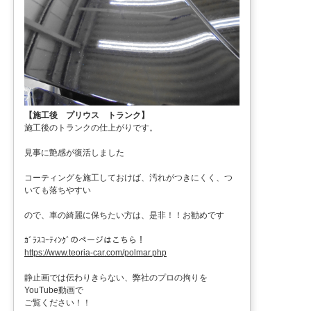
【施工後 プリウス トランク】
施工後のトランクの仕上がりです。
見事に艶感が復活しました
コーティングを施工しておけば、汚れがつきにくく、つ
いても落ちやすい
ので、車の綺麗に保ちたい方は、是非！！お勧めです
ｶﾞﾗｽｺｰﾃｨﾝｸﾞのページはこちら！
https://www.teoria-car.com/polmar.php
静止画では伝わりきらない、弊社のプロの拘りを
YouTube動画で
ご覧ください！！