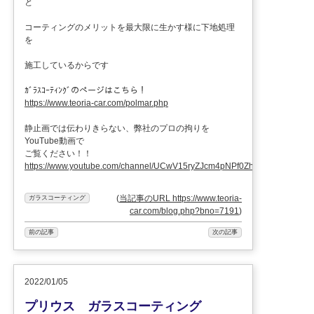
と
コーティングのメリットを最大限に生かす様に下地処理
を
施工しているからです
ｶﾞﾗｽｺｰﾃｨﾝｸﾞのページはこちら！
https://www.teoria-car.com/polmar.php
静止画では伝わりきらない、弊社のプロの拘りを
YouTube動画で
ご覧ください！！
https://www.youtube.com/channel/UCwV15ryZJcm4pNPf0ZhXu9g
(
当記事のURL https://www.teoria-
ガラスコーティング
car.com/blog.php?bno=7191
)
前の記事
次の記事
2022/01/05
プリウス ガラスコーティング