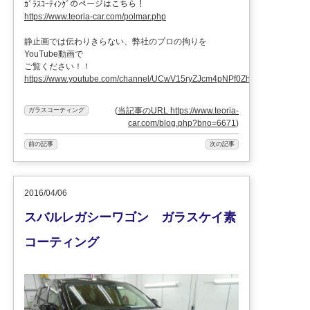
ｶﾞﾗｽｺｰﾃｨﾝｸﾞのページはこちら！
https://www.teoria-car.com/polmar.php
静止画では伝わりきらない、弊社のプロの拘りを
YouTube動画で
ご覧ください！！
https://www.youtube.com/channel/UCwV15ryZJcm4pNPf0ZhXu9g
(
当記事のURL https://www.teoria-
ガラスコーティング
car.com/blog.php?bno=6671
)
前の記事
次の記事
2016/04/06
スバルレガシーワゴン ガラスケイ素
コーティング