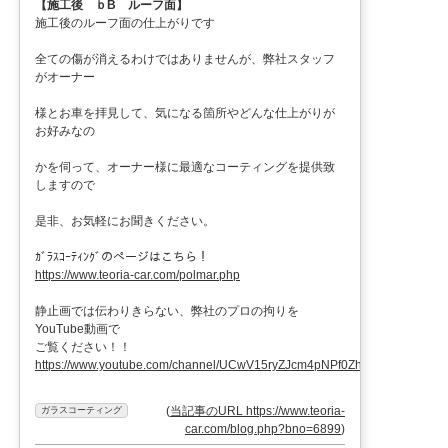
【施工後 ｂB ルーフ面】
施工後のルーフ面の仕上がりです
全ての傷が消えるわけではありませんが、弊社スタッフ
がオーナー
様とお車を拝見して、気になる箇所やどんな仕上がりが
お好みなの
かを伺って、オーナー様に最適なコーティングを提供致
しますので
是非、お気軽にお聞きください。
ｶﾞﾗｽｺｰﾃｨﾝｸﾞのページはこちら！
https://www.teoria-car.com/polmar.php
静止画では伝わりきらない、弊社のプロの拘りを
YouTube動画で
ご覧ください！！
https://www.youtube.com/channel/UCwV15ryZJcm4pNPf0ZhXu9g
(
当記事のURL https://www.teoria-
ガラスコーティング
car.com/blog.php?bno=6899
)