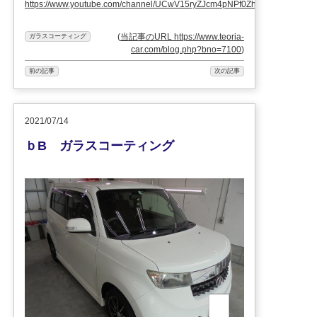
https://www.youtube.com/channel/UCwV15ryZJcm4pNPf0ZhXu9g
(
当記事のURL https://www.teoria-
ガラスコーティング
car.com/blog.php?bno=7100
)
前の記事
次の記事
2021/07/14
ｂB ガラスコーティング