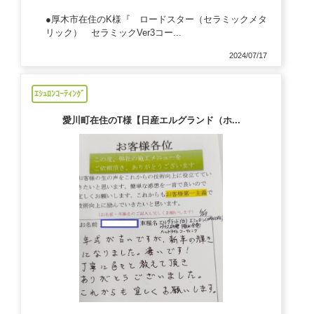
●厚木市在住のK様『 ロードスター（セラミックメタ
リック） セラミックVer3コー...
2024/07/17
ｴｼｭﾛﾝｺｰﾃｨﾝｸﾞ
愛川町在住のT様【日産エルグランド（ホ...