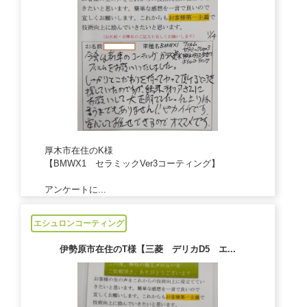
厚木市在住のK様
【BMWX1 セラミックVer3コーティング】
アンケートに...
2024/11/15
エシュロンコーティング
伊勢原市在住のT様【三菱 デリカD5 エ...