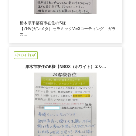
栃木県宇都宮市在住のS様
【ZRV(ガンメタ）セラミックVer3コーティング ガラ
ス...
2024/09/26
ｴｼｭﾛﾝｺｰﾃｨﾝｸﾞ
厚木市在住のK様【NBOX（ホワイト）エシ...