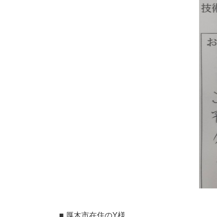
■ 厚木市在住のY様