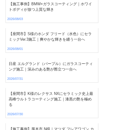
【施工事例】BMW×ガラスコーティング｜ホワイ
トボディが放つ上質な輝き
2026/08/03
【座間市】S様のホンダ フリード（水色）にセラ
ミックVer.3施工｜爽やかな輝きを纏う一台へ
2026/08/01
日産 エルグランド（パープル）にガラスコーティ
ング施工｜深みのある艶が際立つ一台へ
2026/07/31
【座間市】K様のレクサス NXにセラミック史上最
高峰ウルトラコーティング施工｜漆黒の艶を極め
る
2026/07/30
【施工事例】厚木市 N様｜マツダ フレアワゴン カ