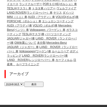
イエース
ランドクルーザー
PORＳＣHE(ポルシェ）車
TESLA(テスラ）車
トヨタ車
ハリアー
ヴェルファイア
LAND ROVER(ランドローバー）車
ヤリス
ダイハツ
MINI（ミニ）車
AUDI（アウディ）車
VOLVO(ボルボ)車
PORSCHE（ポルシェ）車
エシュロンコーティング
AUDI（アウディ)車
VOLVO（ボルボ)車
Mercedes-
Benz(ベンツ）車
Volkswagen（ワーゲン）車
ガラスコ
ーティング
TESLA(テスラ)車
パーツコーティング
JAGUAR(ジャガー)車
LAND ROVER（ランドローバ
ー)車
GW休業について
未分類
Mercedes-Benz
JAGUAR（ジャガー）車
LAND ROVER（ランドロー
バー）車
Volkswagen(ワーゲン)車
ルームリペア
ボディ
ラッピング
LAND ROVER(ランドローバー)車
LAND ROVER(レンジローバー）車
カーフィルム
日
産車
ルーフライニング
アーカイブ