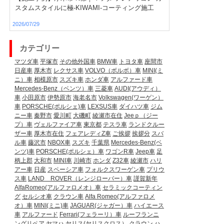
スタムスタイルに極-KIWAMI-コーティング施工
2026/07/29
カテゴリー
マツダ車
平塚市
その他外国車
BMW車
トヨタ車
座間市
日産車
厚木市
レクサス車
VOLVO（ボルボ）車
MINI(ミ
ニ）車
相模原市
スズキ車
ホンダ車
アルファード車
Mercedes-Benz（ベンツ）車
三菱車
AUDI(アウディ）
車
小田原市
伊勢原市
海老名市
Volkswagen(ワーゲン）
車
PORSCHE(ポルシェ)車
LEXSUS車
ダイハツ車
ジム
ニー車
秦野市
愛川町
大磯町
綾瀬市在住
Jeeｐ（ジー
プ）車
ヴェルファイア車
東京都
テスラ車
ランドクルー
ザー車
厚木市在住
フェアレディZ車
ご挨拶
挨拶分
スバ
ル車
藤沢市
NBOX車
スズキ
千葉県
Mercedes-Benz(ベ
ンツ)車
PORSCHE(ポルシェ）車
ワゴンR車
Jeep車
足
柄上郡
大和市
MINI車
川崎市
ホンダ
Z32車
綾瀬市
ハリ
アー車
日産
スペーシア車
フォルクスワーゲン車
プリウ
ス車
LAND ROVER（レンジローバー）車
謹賀新年
AlfaRomeo(アルファロメオ）車
セラミックコーティン
グ
セルシオ車
クラウン車
Alfa Romeo(アルファロメ
オ）車
MINI(ミニ)車
JAGUAR(ジャガー）車
ハイエース
車
アルファード
Ferrari(フェラーリ）車
ルーフランニ
ングリペア
ヤマハ
ヤリス(ヤリスクロス）
クラウン
ハ