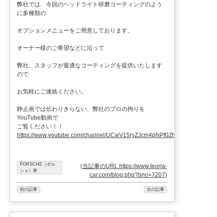
弊社では、今回のヘッドライト研磨コーティングのよう
に多種類の
オプションメニューをご用意しております。
オーナー様のご希望などに沿って
弊社、スタッフが最適なコーティングを提供いたします
ので
お気軽にご連絡ください。
静止画では伝わりきらない、弊社のプロの拘りを
YouTube動画で
ご覧ください！！
https://www.youtube.com/channel/UCwV15ryZJcm4pNPf0ZhXu9g
PORSCHE（ポル
(
当記事のURL https://www.teoria-
シェ）車
car.com/blog.php?bno=7207
)
前の記事
次の記事