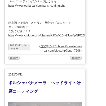
パーツコーティングのページはこちら！
https://www.teoria-car.com/parts_coating.php
静止画では伝わりきらない、弊社のプロの拘りを
YouTube動画で
ご覧ください！！
https://www.youtube.com/channel/UCwV15ryZJcm4pNPf0ZhXu9g
PORSCHE（ポル
(
当記事のURL https://www.teoria-
シェ）車
car.com/blog.php?bno=7208
)
前の記事
次の記事
2022/04/11
ポルシェパナメーラ ヘッドライト研
磨コーティング