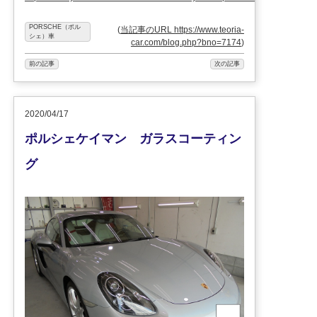
PORSCHE（ポル
(
当記事のURL https://www.teoria-
シェ）車
car.com/blog.php?bno=7174
)
前の記事
次の記事
2020/04/17
ポルシェケイマン ガラスコーティン
グ