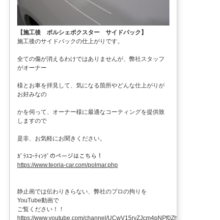
【施工後 ポルシェボクスター サイドバック】
施工後のサイドバックの仕上がりです。
全ての傷が消えるわけではありませんが、弊社スタッフ
がオーナー
様とお車を拝見して、気になる箇所やどんな仕上がりが
お好みなの
かを伺って、オーナー様に最適なコーティングを提供致
しますので
是非、お気軽にお聞きください。
ｶﾞﾗｽｺｰﾃｨﾝｸﾞのページはこちら！
https://www.teoria-car.com/polmar.php
静止画では伝わりきらない、弊社のプロの拘りを
YouTube動画で
ご覧ください！！
https://www.youtube.com/channel/UCwV15ryZJcm4pNPf0ZhXu9g