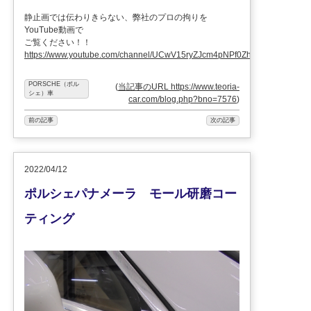
静止画では伝わりきらない、弊社のプロの拘りを
YouTube動画で
ご覧ください！！
https://www.youtube.com/channel/UCwV15ryZJcm4pNPf0ZhXu9g
PORSCHE（ポル
(
当記事のURL https://www.teoria-
シェ）車
car.com/blog.php?bno=7576
)
前の記事
次の記事
2022/04/12
ポルシェパナメーラ モール研磨コー
ティング