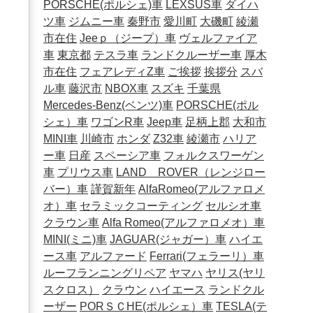
PORSCHE(ポルシェ)車
LEXSUS車
ダイハ
ツ車
ジムニー車
秦野市
愛川町
大磯町
綾瀬
市在住
Jeeｐ（ジープ）車
ヴェルファイア
車
東京都
テスラ車
ランドクルーザー車
厚木
市在住
フェアレディZ車
ご挨拶
挨拶分
スバ
ル車
藤沢市
NBOX車
スズキ
千葉県
Mercedes-Benz(ベンツ)車
PORSCHE(ポル
シェ）車
ワゴンR車
Jeep車
足柄上郡
大和市
MINI車
川崎市
ホンダ
Z32車
綾瀬市
ハリア
ー車
日産
スペーシア車
フォルクスワーゲン
車
プリウス車
LAND ROVER（レンジロー
バー）車
謹賀新年
AlfaRomeo(アルファロメ
オ）車
セラミックコーティング
セルシオ車
クラウン車
Alfa Romeo(アルファロメオ）車
MINI(ミニ)車
JAGUAR(ジャガー）車
ハイエ
ース車
アルファード
Ferrari(フェラーリ）車
ルーフランニングリペア
ヤマハ
ヤリス(ヤリ
スクロス）
クラウン
ハイエース
ランドクル
ーザー
PORＳＣHE(ポルシェ）車
TESLA(テ