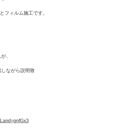
グとフィルム施工です。
んが、
認しながら説明致
?uLand=gnfGx3