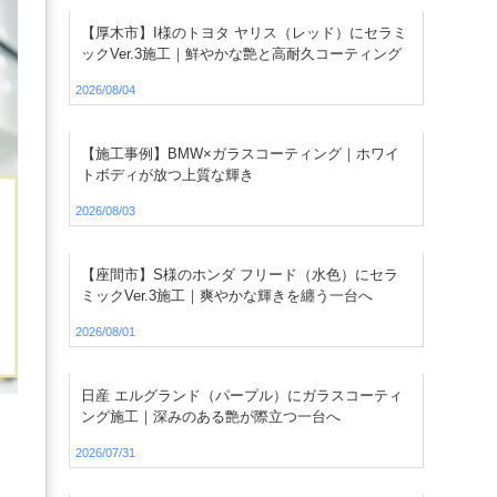
【厚木市】I様のトヨタ ヤリス（レッド）にセラミ
ックVer.3施工｜鮮やかな艶と高耐久コーティング
2026/08/04
【施工事例】BMW×ガラスコーティング｜ホワイ
トボディが放つ上質な輝き
2026/08/03
【座間市】S様のホンダ フリード（水色）にセラ
ミックVer.3施工｜爽やかな輝きを纏う一台へ
2026/08/01
日産 エルグランド（パープル）にガラスコーティ
ング施工｜深みのある艶が際立つ一台へ
2026/07/31