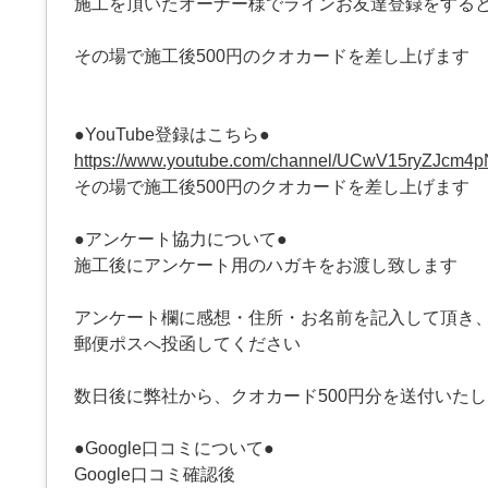
施工を頂いたオーナー様でラインお友達登録をする
その場で施工後500円のクオカードを差し上げます
●YouTube登録はこちら●
https://www.youtube.com/channel/UCwV15ryZJcm4
その場で施工後500円のクオカードを差し上げます
●アンケート協力について●
施工後にアンケート用のハガキをお渡し致します
アンケート欄に感想・住所・お名前を記入して頂き
郵便ポスへ投函してください
数日後に弊社から、クオカード500円分を送付いた
●Google口コミについて●
Google口コミ確認後