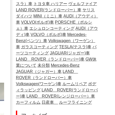
スラ）車
トヨタ車
ハリアー
ヴェルファイア
LAND ROVER(ランドローバー）車
ヤリス
ダイハツ
MINI（ミニ）車
AUDI（アウディ）
車
VOLVO(ボルボ)車
PORSCHE（ポルシ
ェ）車
エシュロンコーティング
AUDI（アウ
ディ)車
VOLVO（ボルボ)車
Mercedes-
Benz(ベンツ）車
Volkswagen（ワーゲン）
車
ガラスコーティング
TESLA(テスラ)車
パ
ーツコーティング
JAGUAR(ジャガー)車
LAND ROVER（ランドローバー)車
GW休
業について
未分類
Mercedes-Benz
JAGUAR（ジャガー）車
LAND
ROVER（ランドローバー）車
Volkswagen(ワーゲン)車
ルームリペア
ボデ
ィラッピング
LAND ROVER(ランドローバ
ー)車
LAND ROVER(レンジローバー）車
カーフィルム
日産車
ルーフライニング