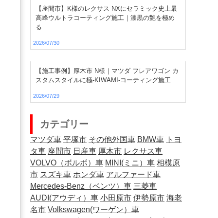
【座間市】K様のレクサス NXにセラミック史上最
高峰ウルトラコーティング施工｜漆黒の艶を極め
る
2026/07/30
【施工事例】厚木市 N様｜マツダ フレアワゴン カ
スタムスタイルに極-KIWAMI-コーティング施工
2026/07/29
カテゴリー
マツダ車
平塚市
その他外国車
BMW車
トヨ
タ車
座間市
日産車
厚木市
レクサス車
VOLVO（ボルボ）車
MINI(ミニ）車
相模原
市
スズキ車
ホンダ車
アルファード車
Mercedes-Benz（ベンツ）車
三菱車
AUDI(アウディ）車
小田原市
伊勢原市
海老
名市
Volkswagen(ワーゲン）車