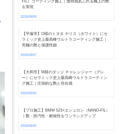
FIL）コーティング施工｜透明感あふれる極上の艶
を実現
2026/08/08
）
【平塚市】O様のトヨタ ヤリス（ホワイト）にセ
ラミック史上最高峰ウルトラコーティング施工｜
究極の艶と保護性能
2026/08/07
【大和市】M様のダッジ チャレンジャー（グレ
ー）にセラミック史上最高峰ウルトラコーティン
グ施工｜圧倒的な艶と存在感
2026/08/06
【プロ施工】BMW 523×エシュロン（NANO-FIL）
｜艶・防汚性・耐候性をワンランクアップ
2026/08/05