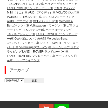
TESLA(テスラ）車
トヨタ車
ハリアー
ヴェルファイア
LAND ROVER(ランドローバー）車
ヤリス
ダイハツ
MINI（ミニ）車
AUDI（アウディ）車
VOLVO(ボルボ)車
PORSCHE（ポルシェ）車
エシュロンコーティング
AUDI（アウディ)車
VOLVO（ボルボ)車
Mercedes-
Benz(ベンツ）車
Volkswagen（ワーゲン）車
ガラスコ
ーティング
TESLA(テスラ)車
パーツコーティング
JAGUAR(ジャガー)車
LAND ROVER（ランドローバ
ー)車
GW休業について
未分類
Mercedes-Benz
JAGUAR（ジャガー）車
LAND ROVER（ランドロー
バー）車
Volkswagen(ワーゲン)車
ルームリペア
ボディ
ラッピング
LAND ROVER(ランドローバー)車
LAND ROVER(レンジローバー）車
カーフィルム
日
産車
ルーフライニング
アーカイブ