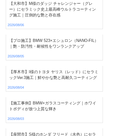
【大和市】M様のダッジ チャレンジャー（グレ
ー）にセラミック史上最高峰ウルトラコーティン
グ施工｜圧倒的な艶と存在感
2026/08/06
【プロ施工】BMW 523×エシュロン（NANO-FIL）
｜艶・防汚性・耐候性をワンランクアップ
2026/08/05
【厚木市】I様のトヨタ ヤリス（レッド）にセラミ
ックVer.3施工｜鮮やかな艶と高耐久コーティング
2026/08/04
【施工事例】BMW×ガラスコーティング｜ホワイ
トボディが放つ上質な輝き
2026/08/03
【座間市】S様のホンダ フリード（水色）にセラ