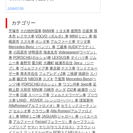
2026/07/28
カテゴリー
平塚市
その他外国車
BMW車
トヨタ車
座間市
日産車
厚
木市
レクサス車
VOLVO（ボルボ）車
MINI(ミニ）車
相
模原市
スズキ車
ホンダ車
アルファード車
マツダ車
Mercedes-Benz（ベンツ）車
三菱車
AUDI(アウディ）
車
小田原市
伊勢原市
海老名市
Volkswagen(ワーゲン）
車
PORSCHE(ポルシェ)車
LEXSUS車
ダイハツ車
ジム
ニー車
秦野市
愛川町
大磯町
綾瀬市在住
Jeeｐ（ジー
プ）車
ヴェルファイア車
東京都
テスラ車
ランドクルー
ザー車
厚木市在住
フェアレディZ車
ご挨拶
挨拶分
スバ
ル車
藤沢市
NBOX車
スズキ
千葉県
Mercedes-Benz(ベ
ンツ)車
PORSCHE(ポルシェ）車
ワゴンR車
Jeep車
足
柄上郡
大和市
MINI車
川崎市
ホンダ
Z32車
綾瀬市
ハリ
アー車
日産
スペーシア車
フォルクスワーゲン車
プリウ
ス車
LAND ROVER（レンジローバー）車
謹賀新年
AlfaRomeo(アルファロメオ）車
セラミックコーティン
グ
セルシオ車
クラウン車
Alfa Romeo(アルファロメ
オ）車
MINI(ミニ)車
JAGUAR(ジャガー）車
ハイエース
車
アルファード
Ferrari(フェラーリ）車
ルーフランニ
ングリペア
ヤマハ
ヤリス(ヤリスクロス）
クラウン
ハ
イエース
ランドクルーザー
PORＳＣHE(ポルシェ）車