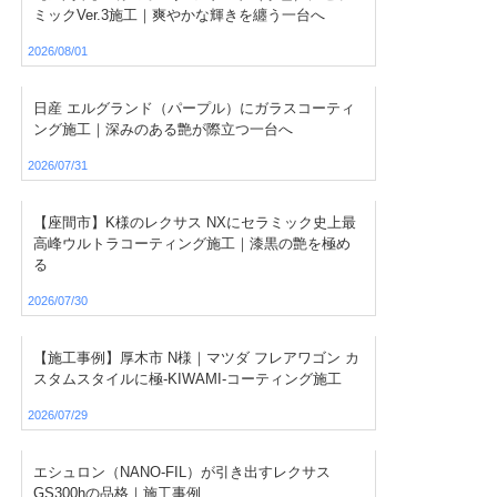
ミックVer.3施工｜爽やかな輝きを纏う一台へ
2026/08/01
日産 エルグランド（パープル）にガラスコーティ
ング施工｜深みのある艶が際立つ一台へ
2026/07/31
【座間市】K様のレクサス NXにセラミック史上最
高峰ウルトラコーティング施工｜漆黒の艶を極め
る
2026/07/30
【施工事例】厚木市 N様｜マツダ フレアワゴン カ
スタムスタイルに極-KIWAMI-コーティング施工
2026/07/29
エシュロン（NANO-FIL）が引き出すレクサス
GS300hの品格｜施工事例