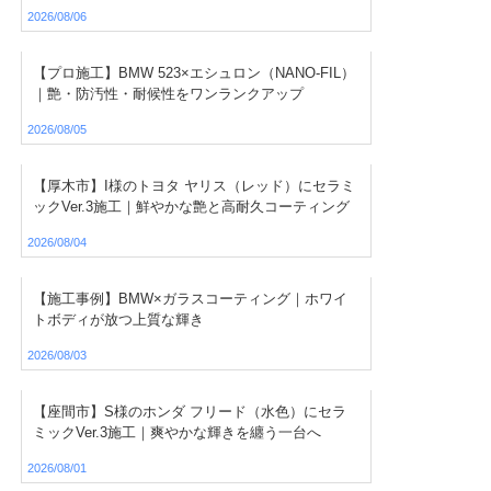
2026/08/06
【プロ施工】BMW 523×エシュロン（NANO-FIL）
｜艶・防汚性・耐候性をワンランクアップ
2026/08/05
【厚木市】I様のトヨタ ヤリス（レッド）にセラミ
ックVer.3施工｜鮮やかな艶と高耐久コーティング
2026/08/04
【施工事例】BMW×ガラスコーティング｜ホワイ
トボディが放つ上質な輝き
2026/08/03
【座間市】S様のホンダ フリード（水色）にセラ
ミックVer.3施工｜爽やかな輝きを纏う一台へ
2026/08/01