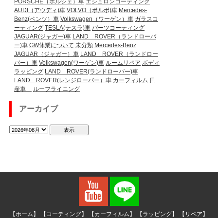
PORSCHE（ポルシェ）車
エシュロンコーティング
AUDI（アウディ)車
VOLVO（ボルボ)車
Mercedes-
Benz(ベンツ）車
Volkswagen（ワーゲン）車
ガラスコ
ーティング
TESLA(テスラ)車
パーツコーティング
JAGUAR(ジャガー)車
LAND ROVER（ランドローバ
ー)車
GW休業について
未分類
Mercedes-Benz
JAGUAR（ジャガー）車
LAND ROVER（ランドロー
バー）車
Volkswagen(ワーゲン)車
ルームリペア
ボディ
ラッピング
LAND ROVER(ランドローバー)車
LAND ROVER(レンジローバー）車
カーフィルム
日
産車
ルーフライニング
アーカイブ
【ホーム】
【コーティング】
【カーフィルム】
【ラッピング】
【リペア】