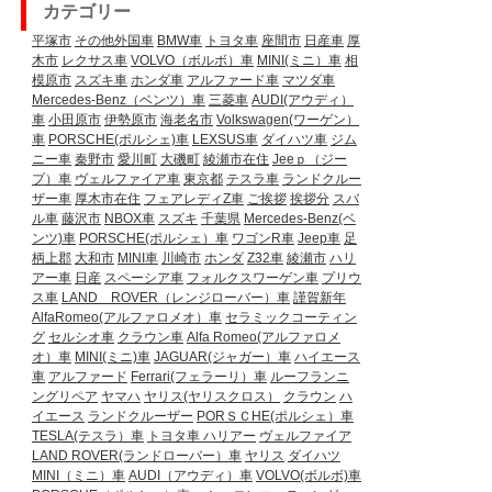
カテゴリー
平塚市
その他外国車
BMW車
トヨタ車
座間市
日産車
厚
木市
レクサス車
VOLVO（ボルボ）車
MINI(ミニ）車
相
模原市
スズキ車
ホンダ車
アルファード車
マツダ車
Mercedes-Benz（ベンツ）車
三菱車
AUDI(アウディ）
車
小田原市
伊勢原市
海老名市
Volkswagen(ワーゲン）
車
PORSCHE(ポルシェ)車
LEXSUS車
ダイハツ車
ジム
ニー車
秦野市
愛川町
大磯町
綾瀬市在住
Jeeｐ（ジー
プ）車
ヴェルファイア車
東京都
テスラ車
ランドクルー
ザー車
厚木市在住
フェアレディZ車
ご挨拶
挨拶分
スバ
ル車
藤沢市
NBOX車
スズキ
千葉県
Mercedes-Benz(ベ
ンツ)車
PORSCHE(ポルシェ）車
ワゴンR車
Jeep車
足
柄上郡
大和市
MINI車
川崎市
ホンダ
Z32車
綾瀬市
ハリ
アー車
日産
スペーシア車
フォルクスワーゲン車
プリウ
ス車
LAND ROVER（レンジローバー）車
謹賀新年
AlfaRomeo(アルファロメオ）車
セラミックコーティン
グ
セルシオ車
クラウン車
Alfa Romeo(アルファロメ
オ）車
MINI(ミニ)車
JAGUAR(ジャガー）車
ハイエース
車
アルファード
Ferrari(フェラーリ）車
ルーフランニ
ングリペア
ヤマハ
ヤリス(ヤリスクロス）
クラウン
ハ
イエース
ランドクルーザー
PORＳＣHE(ポルシェ）車
TESLA(テスラ）車
トヨタ車
ハリアー
ヴェルファイア
LAND ROVER(ランドローバー）車
ヤリス
ダイハツ
MINI（ミニ）車
AUDI（アウディ）車
VOLVO(ボルボ)車