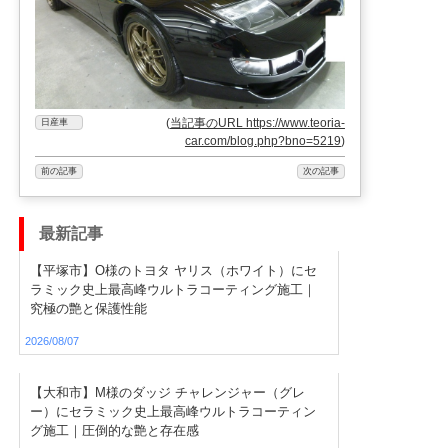
(
当記事のURL https://www.teoria-
日産車
car.com/blog.php?bno=5219
)
前の記事
次の記事
最新記事
【平塚市】O様のトヨタ ヤリス（ホワイト）にセ
ラミック史上最高峰ウルトラコーティング施工｜
究極の艶と保護性能
2026/08/07
【大和市】M様のダッジ チャレンジャー（グレ
ー）にセラミック史上最高峰ウルトラコーティン
グ施工｜圧倒的な艶と存在感